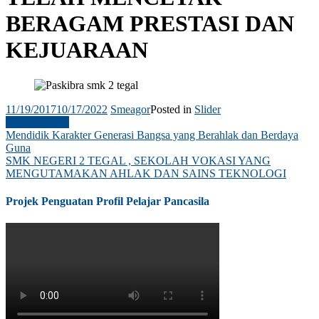
BERAGAM PRESTASI DAN
KEJUARAAN
11/19/2017
10/17/2022
Smeagor
Posted in
Slider
Selengkapnya
Navigasi
Mendidik Karakter Generasi Bangsa yang Berahlak dan Berdaya
Guna
pos
SMK NEGERI 2 TEGAL , SEKOLAH VOKASI YANG
MENGUTAMAKAN AHLAK DAN SAINS TEKNOLOGI
Projek Penguatan Profil Pelajar Pancasila