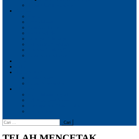
Ikatan Alumni Peralwis
Fasilitas
Masjid
Perpustakaan
Aula Auditorium
Kantin Sekolah
Lapangan Olahraga
Laboratorium Praktek
Business Center (BC)
Bursa Kerja Khusus
Berita
Galeri
Hubungi Kami
Kontak Kami
Aduan Masyarakat
Site Links
Perpustakaan Digital
Cek Kelulusan Siswa
Lembaga Sertifikasi Profesi
Tracer Vokasi
Cari
untuk:
TELAH MENCETAK