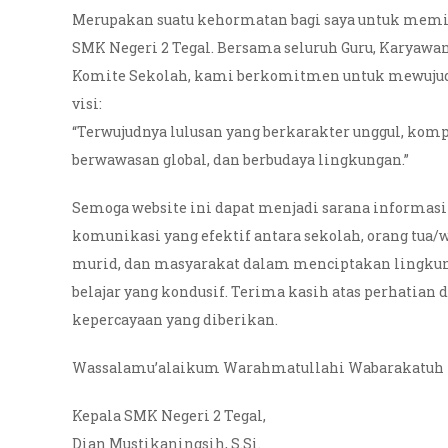
Merupakan suatu kehormatan bagi saya untuk me
SMK Negeri 2 Tegal. Bersama seluruh Guru, Karyawan
Komite Sekolah, kami berkomitmen untuk mewuju
visi:
“Terwujudnya lulusan yang berkarakter unggul, komp
berwawasan global, dan berbudaya lingkungan.”
Semoga website ini dapat menjadi sarana informasi
komunikasi yang efektif antara sekolah, orang tua/
murid, dan masyarakat dalam menciptakan lingku
belajar yang kondusif. Terima kasih atas perhatian 
kepercayaan yang diberikan.
Wassalamu’alaikum Warahmatullahi Wabarakatuh
Kepala SMK Negeri 2 Tegal,
Dian Mustikaningsih, S.Si.