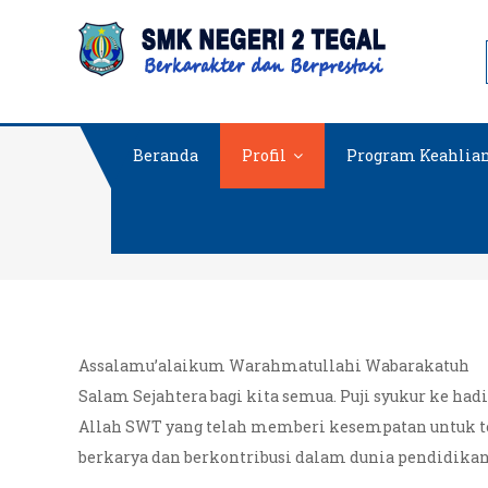
Skip
SMKN 2
to
content
Beranda
Profil
Program Keahlia
Assalamu’alaikum Warahmatullahi Wabarakatuh
Salam Sejahtera bagi kita semua. Puji syukur ke hadi
Allah SWT yang telah memberi kesempatan untuk t
berkarya dan berkontribusi dalam dunia pendidikan