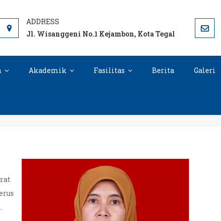
 TEGAL OFFICIAL SITE
Jl. Wisanggeni No.1 Kejambon, Kota Tegal
n
Akademik
Fasilitas
Berita
Galeri
Sambutan Kepala Sekolah
rat
erus
.