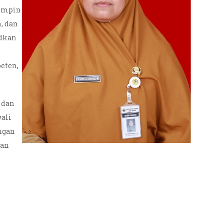
mimpin
, dan
dkan
eten,
 dan
wali
ngan
dan