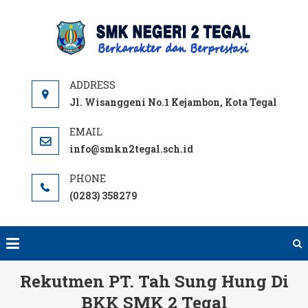
Skip
to
SMKN
content
TEGA
OFFICI
SITE
Jl. Wisanggeni No.1 Kejambon, Kota Tegal
info@smkn2tegal.sch.id
(0283) 358279
Rekutmen PT. Tah Sung Hung Di
BKK SMK 2 Tegal