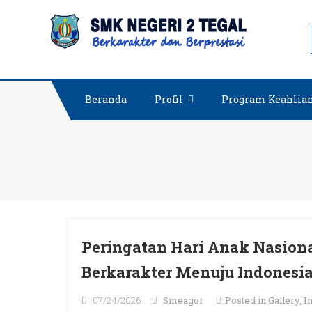
Skip
SMKN 2
to
content
Beranda
Profil
Program Keahlia
Peringatan Hari Anak Nasion
Berkarakter Menuju Indonesi
07/24/2026
Smeagor
Posted in
Gallery
,
I