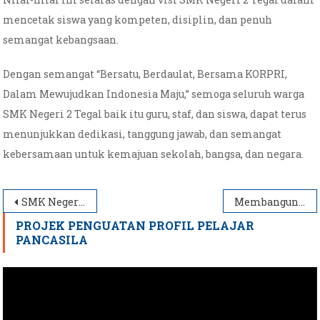
mencetak siswa yang kompeten, disiplin, dan penuh
semangat kebangsaan.
Dengan semangat “Bersatu, Berdaulat, Bersama KORPRI,
Dalam Mewujudkan Indonesia Maju,” semoga seluruh warga
SMK Negeri 2 Tegal baik itu guru, staf, dan siswa, dapat terus
menunjukkan dedikasi, tanggung jawab, dan semangat
kebersamaan untuk kemajuan sekolah, bangsa, dan negara.
Navigasi
SMK Negeri 2 Tegal Gelar Upacara Peringatan Hari Guru Nasional (HGN) 2025
Membangun Jiwa Kepemimpinan Melalui Musyawarah Ambalan Tahun 2025
pos
PROJEK PENGUATAN PROFIL PELAJAR
PANCASILA
Pemutar
Video