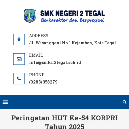
Skip
to
SMKN
content
TEGA
OFFICI
SITE
Jl. Wisanggeni No.1 Kejambon, Kota Tegal
info@smkn2tegal.sch.id
(0283) 358279
Peringatan HUT Ke-54 KORPRI
Tahun 2025