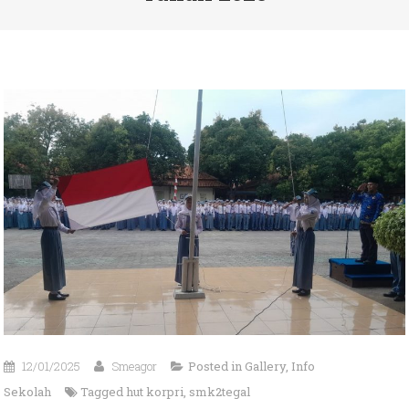
12/01/2025
Smeagor
Posted in
Gallery
,
Info
Sekolah
Tagged
hut korpri
,
smk2tegal