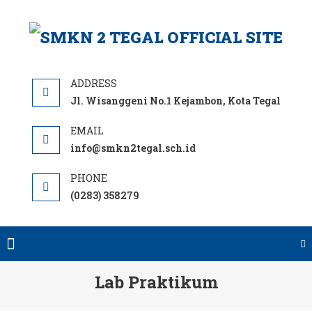
Skip
to
SM
content
T
OFF
S
Jl. Wisanggeni No.1 Kejambon, Kota Tegal
info@smkn2tegal.sch.id
(0283) 358279
Lab Praktikum