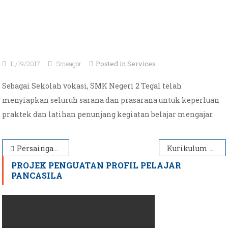
11/19/2017
Smeagor
Posted in
Services
Sebagai Sekolah vokasi, SMK Negeri 2 Tegal telah
menyiapkan seluruh sarana dan prasarana untuk keperluan
praktek dan latihan penunjang kegiatan belajar mengajar.
Navigasi
Persaingan Global
Kurikulum Terbaru
pos
PROJEK PENGUATAN PROFIL PELAJAR
PANCASILA