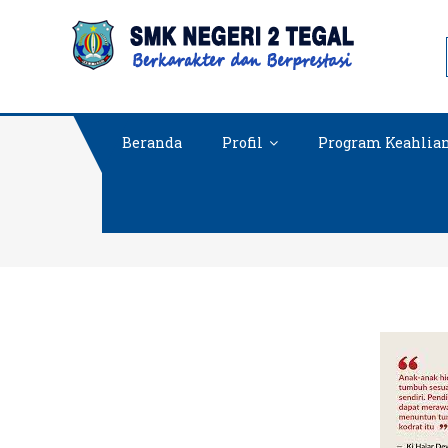
Skip
SMKN 2
to
content
Beranda
Profil
Program Keahlia