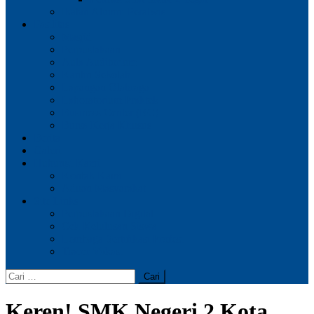
Ikatan Alumni Peralwis
Fasilitas
Masjid
Perpustakaan
Aula Auditorium
Kantin Sekolah
Lapangan Olahraga
Laboratorium Praktek
Business Center (BC)
Bursa Kerja Khusus
Berita
Galeri
Hubungi Kami
Kontak Kami
Aduan Masyarakat
Site Links
Perpustakaan Digital
Cek Kelulusan Siswa
Lembaga Sertifikasi Profesi
Tracer Vokasi
Cari
untuk:
Keren! SMK Negeri 2 Kota