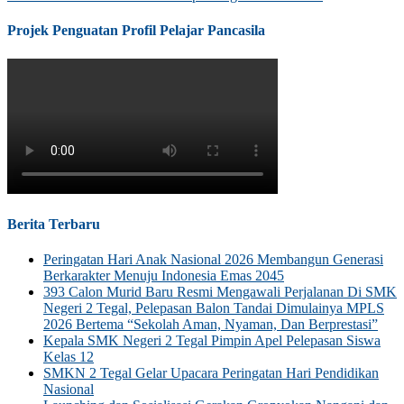
Projek Penguatan Profil Pelajar Pancasila
Berita Terbaru
Peringatan Hari Anak Nasional 2026 Membangun Generasi
Berkarakter Menuju Indonesia Emas 2045
393 Calon Murid Baru Resmi Mengawali Perjalanan Di SMK
Negeri 2 Tegal, Pelepasan Balon Tandai Dimulainya MPLS
2026 Bertema “Sekolah Aman, Nyaman, Dan Berprestasi”
Kepala SMK Negeri 2 Tegal Pimpin Apel Pelepasan Siswa
Kelas 12
SMKN 2 Tegal Gelar Upacara Peringatan Hari Pendidikan
Nasional