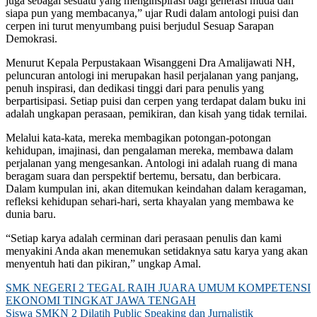
juga sebagai sesuatu yang menginspirasi bagi generasi muda dan
siapa pun yang membacanya,” ujar Rudi dalam antologi puisi dan
cerpen ini turut menyumbang puisi berjudul Sesuap Sarapan
Demokrasi.
Menurut Kepala Perpustakaan Wisanggeni Dra Amalijawati NH,
peluncuran antologi ini merupakan hasil perjalanan yang panjang,
penuh inspirasi, dan dedikasi tinggi dari para penulis yang
berpartisipasi. Setiap puisi dan cerpen yang terdapat dalam buku ini
adalah ungkapan perasaan, pemikiran, dan kisah yang tidak ternilai.
Melalui kata-kata, mereka membagikan potongan-potongan
kehidupan, imajinasi, dan pengalaman mereka, membawa dalam
perjalanan yang mengesankan. Antologi ini adalah ruang di mana
beragam suara dan perspektif bertemu, bersatu, dan berbicara.
Dalam kumpulan ini, akan ditemukan keindahan dalam keragaman,
refleksi kehidupan sehari-hari, serta khayalan yang membawa ke
dunia baru.
“Setiap karya adalah cerminan dari perasaan penulis dan kami
menyakini Anda akan menemukan setidaknya satu karya yang akan
menyentuh hati dan pikiran,” ungkap Amal.
Navigasi
SMK NEGERI 2 TEGAL RAIH JUARA UMUM KOMPETENSI
EKONOMI TINGKAT JAWA TENGAH
pos
Siswa SMKN 2 Dilatih Public Speaking dan Jurnalistik