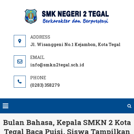
Skip
to
SMKN
content
TEGA
OFFICI
SITE
Jl. Wisanggeni No.1 Kejambon, Kota Tegal
info@smkn2tegal.sch.id
(0283) 358279
Bulan Bahasa, Kepala SMKN 2 Kota
Tegal Baca Puisi, Siswa Tampilkan