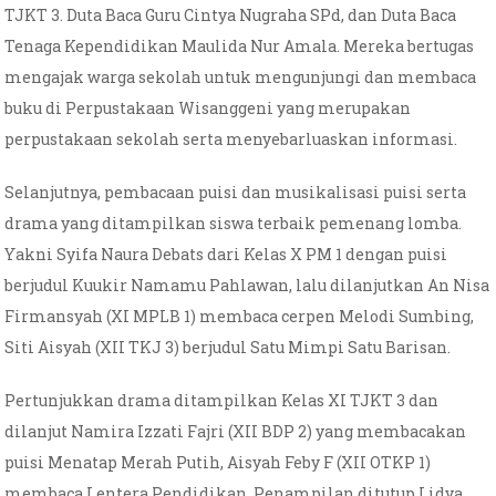
TJKT 3. Duta Baca Guru Cintya Nugraha SPd, dan Duta Baca
Tenaga Kependidikan Maulida Nur Amala. Mereka bertugas
mengajak warga sekolah untuk mengunjungi dan membaca
buku di Perpustakaan Wisanggeni yang merupakan
perpustakaan sekolah serta menyebarluaskan informasi.
Selanjutnya, pembacaan puisi dan musikalisasi puisi serta
drama yang ditampilkan siswa terbaik pemenang lomba.
Yakni Syifa Naura Debats dari Kelas X PM 1 dengan puisi
berjudul Kuukir Namamu Pahlawan, lalu dilanjutkan An Nisa
Firmansyah (XI MPLB 1) membaca cerpen Melodi Sumbing,
Siti Aisyah (XII TKJ 3) berjudul Satu Mimpi Satu Barisan.
Pertunjukkan drama ditampilkan Kelas XI TJKT 3 dan
dilanjut Namira Izzati Fajri (XII BDP 2) yang membacakan
puisi Menatap Merah Putih, Aisyah Feby F (XII OTKP 1)
membaca Lentera Pendidikan. Penampilan ditutup Lidya