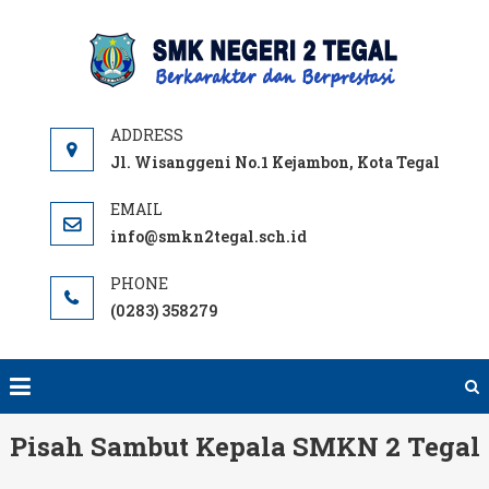
Skip
to
SMKN
content
TEGA
OFFICI
SITE
Jl. Wisanggeni No.1 Kejambon, Kota Tegal
info@smkn2tegal.sch.id
(0283) 358279
Pisah Sambut Kepala SMKN 2 Tegal